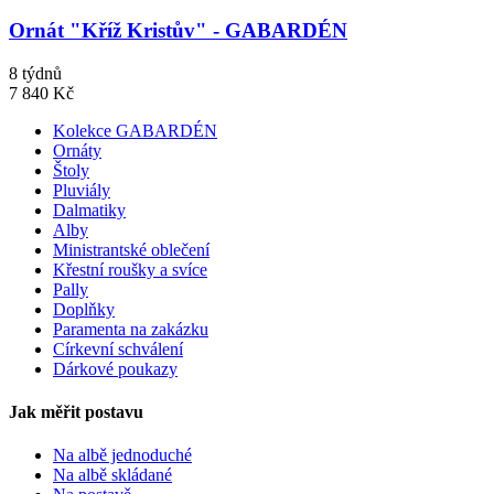
Ornát "Kříž Kristův" - GABARDÉN
8 týdnů
7 840 Kč
Kolekce GABARDÉN
Ornáty
Štoly
Pluviály
Dalmatiky
Alby
Ministrantské oblečení
Křestní roušky a svíce
Pally
Doplňky
Paramenta na zakázku
Církevní schválení
Dárkové poukazy
Jak měřit postavu
Na albě jednoduché
Na albě skládané