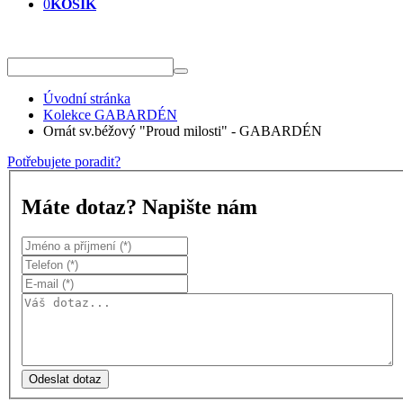
0
KOŠÍK
Úvodní stránka
Kolekce GABARDÉN
Ornát sv.béžový "Proud milosti" - GABARDÉN
Potřebujete poradit?
Máte dotaz? Napište nám
Odeslat dotaz