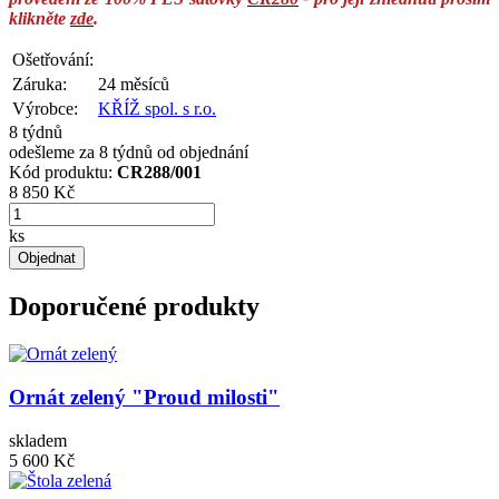
klikněte
zde
.
Ošetřování:
Záruka:
24 měsíců
Výrobce:
KŘÍŽ spol. s r.o.
8 týdnů
odešleme za 8 týdnů od objednání
Kód produktu:
CR288/001
8 850 Kč
ks
Objednat
Doporučené produkty
Ornát zelený "Proud milosti"
skladem
5 600 Kč