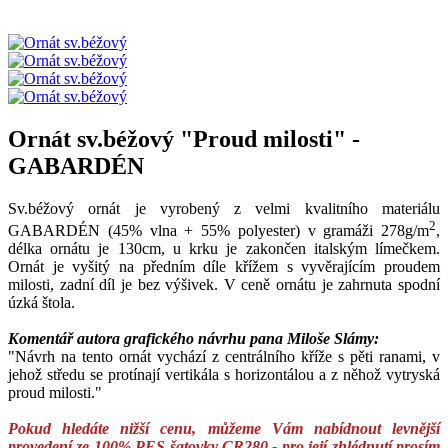
Ornát sv.béžový "Proud milosti" -
GABARDÉN
Sv.béžový ornát je vyrobený z velmi kvalitního materiálu
2
GABARDÉN (45% vlna + 55% polyester) v gramáži 278g/m
,
délka ornátu je 130cm, u krku je zakončen italským límečkem.
Ornát je vyšitý na předním díle křížem s vyvěrajícím proudem
milosti, zadní díl je bez výšivek. V ceně ornátu je zahrnuta spodní
úzká štola.
Komentář autora grafického návrhu pana Miloše Slámy:
"Návrh na tento ornát vychází z centrálního kříže s pěti ranami, v
jehož středu se protínají vertikála s horizontálou a z něhož vytryská
proud milosti."
Pokud hledáte nižší cenu, můžeme Vám nabídnout levnější
provedení ze 100% PES šatovky
CR280
- pro její zhlédnutí prosím