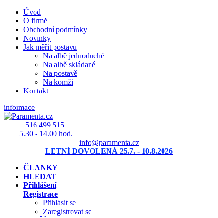
Úvod
O firmě
Obchodní podmínky
Novinky
Jak měřit postavu
Na albě jednoduché
Na albě skládané
Na postavě
Na komži
Kontakt
informace
516 499 515
5.30 - 14.00 hod.
info@paramenta.cz
LETNÍ DOVOLENÁ 25.7. - 10.8.2026
ČLÁNKY
HLEDAT
Přihlášení
Registrace
Přihlásit se
Zaregistrovat se