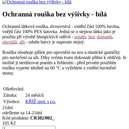
Ochranná rouška bez výšivky - bílá
Ochranná látková rouška, dvouvrstvá - vnitřní část 100% bavlna,
vnější část 100% PES šatovka. Jedná se o stejnou látku jako je
použita při výrobě liturgických oděvů -
ornátů
,
štol
,
dalmatik
,
pluviálů
,
alb
- odstín barvy je naprosto stejný.
Rouška obsahuje plíšek pro upevnění na nos a elastické gumičky
pro navlečení za uši. Díky svému tvaru dokonale přilne k obličeji. Je
možné ji sterilizovat praním a žehlením - před prvním použitím
roušku vyperte ideálně na 60 °C a vyžehlete z vnitřní bavlněné
strany.
Ošetřování:
Záruka:
24 měsíců
Výrobce:
KŘÍŽ spol. s r.o.
21dní
odešleme za 14-21dní
Kód produktu:
CR382/002_
105 Kč