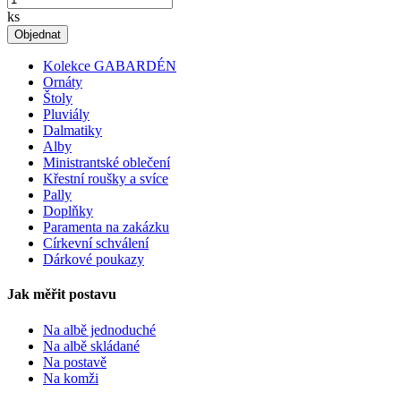
ks
Objednat
Kolekce GABARDÉN
Ornáty
Štoly
Pluviály
Dalmatiky
Alby
Ministrantské oblečení
Křestní roušky a svíce
Pally
Doplňky
Paramenta na zakázku
Církevní schválení
Dárkové poukazy
Jak měřit postavu
Na albě jednoduché
Na albě skládané
Na postavě
Na komži