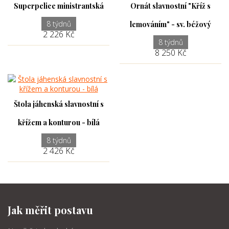
Superpelice ministrantská
Ornát slavnostní "Kříž s
8 týdnů
lemováním" - sv. béžový
2 226 Kč
8 týdnů
8 250 Kč
Štola jáhenská slavnostní s
křížem a konturou - bílá
8 týdnů
2 426 Kč
Jak měřit postavu