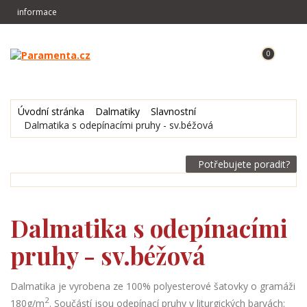
informace
0
REGISTRACE
Úvodní stránka
Dalmatiky
Slavnostní
Dalmatika s odepínacími pruhy - sv.béžová
Potřebujete poradit?
Dalmatika s odepínacími
pruhy - sv.béžová
Dalmatika je vyrobena ze 100% polyesterové šatovky o gramáži
2
180g/m
. Součástí jsou odepínací pruhy v liturgických barvách: