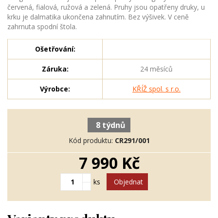
červená, fialová, ružová a zelená. Pruhy jsou opatřeny druky, u
krku je dalmatika ukončena zahnutím. Bez výšivek. V ceně
zahrnuta spodní štola.
Ošetřování:
Záruka:
24 měsíců
Výrobce:
KŘÍŽ spol. s r.o.
8 týdnů
Kód produktu:
CR291/001
7 990 Kč
ks
Objednat