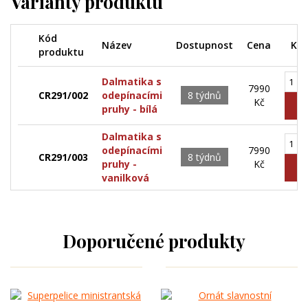
Varianty produktu
Kód
Název
Dostupnost
Cena
Kou
produktu
Dalmatika s
7990
CR291/002
odepínacími
8 týdnů
Kč
pruhy - bílá
Dalmatika s
odepínacími
7990
CR291/003
8 týdnů
pruhy -
Kč
vanilková
Doporučené produkty